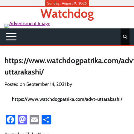
Skip
Sunday, August 9, 2026
Watchdog
to
content
https://www.watchdogpatrika.com/adv
uttarakashi/
Posted on
September 14, 2021
by
https://www.watchdogpatrika.com/advt-uttarakashi/
Facebook
Mastodon
Email
Share